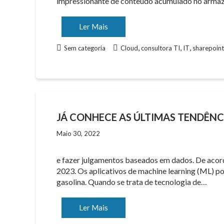
impressionante de conteúdo acumulado no arma
Ler Mais
,
,
,
Sem categoria
Cloud
consultora TI
IT
sharepoint
JÁ CONHECE AS ÚLTIMAS TENDÊNC
Maio 30, 2022
e fazer julgamentos baseados em dados. De acord
2023. Os aplicativos de machine learning (ML) po
gasolina. Quando se trata de tecnologia de…
Ler Mais