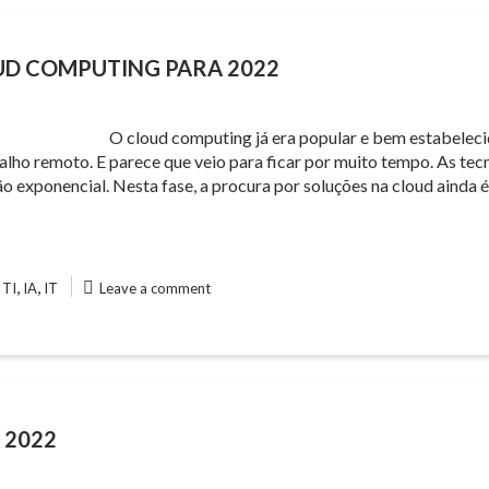
OUD COMPUTING PARA 2022
O cloud computing já era popular e bem estabelec
ho remoto. E parece que veio para ficar por muito tempo. As tecn
o exponencial. Nesta fase, a procura por soluções na cloud ainda é
,
,
 TI
IA
IT
Leave a comment
 2022