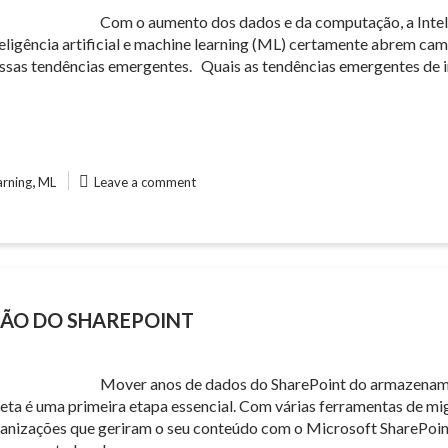
Com o aumento dos dados e da computação, a Intelig
eligência artificial e machine learning (ML) certamente abrem ca
ssas tendências emergentes. Quais as tendências emergentes de i
,
arning
ML
Leave a comment
ÇÃO DO SHAREPOINT
Mover anos de dados do SharePoint do armazenamen
reta é uma primeira etapa essencial. Com várias ferramentas de m
ganizações que geriram o seu conteúdo com o Microsoft SharePoi