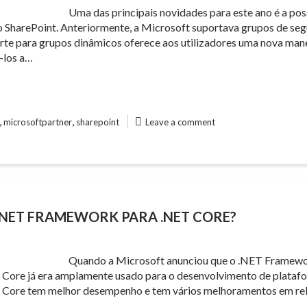
Uma das principais novidades para este ano é a po
 SharePoint. Anteriormente, a Microsoft suportava grupos de seg
rte para grupos dinâmicos oferece aos utilizadores uma nova manei
-los a…
,
,
microsoftpartner
sharepoint
Leave a comment
.NET FRAMEWORK PARA .NET CORE?
Quando a Microsoft anunciou que o .NET Framewor
Core já era amplamente usado para o desenvolvimento de plataf
ET Core tem melhor desempenho e tem vários melhoramentos em re