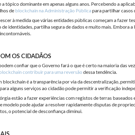
 a tópico dominante em apenas alguns anos. Percebendo a aplicabi
alhos de
blockchain na Administração Pública
para partilhar casos 
escer à medida que várias entidades públicas começam a fazer test
de identidades, partilha segura de dados e muito mais. Embora a l
 incontornáveis.
COM OS CIDADÃOS
em confiar que o Governo fará o que é certo na maioria das veze
blockchain contribuir para uma reversão
dessa tendência.
lockchain é a transparência por via da descentralização, permiti
para alguns serviços ao cidadão pode permitir a verificação indep
eórgia estão a fazer experiências com registos de terras baseados
 modelo pode ajudar a resolver rapidamente disputas de proprie
os, o potencial de desconfiança diminui.
AIS