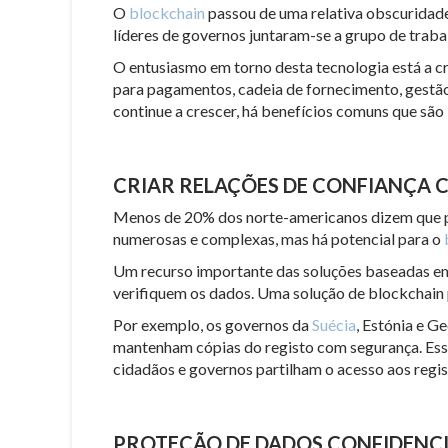
O
blockchain
passou de uma relativa obscuridade
líderes de governos juntaram-se a grupo de trab
O entusiasmo em torno desta tecnologia está a cr
para pagamentos, cadeia de fornecimento, gestão 
continue a crescer, há benefícios comuns que são
CRIAR RELAÇÕES DE CONFIANÇA 
Menos de 20% dos norte-americanos dizem que pod
numerosas e complexas, mas há potencial para o
Um recurso importante das soluções baseadas em b
verifiquem os dados. Uma solução de blockchain 
Por exemplo, os governos da
Suécia
, Estónia e G
mantenham cópias do registo com segurança. Esse
cidadãos e governos partilham o acesso aos regist
PROTEÇÃO DE DADOS CONFIDENCI