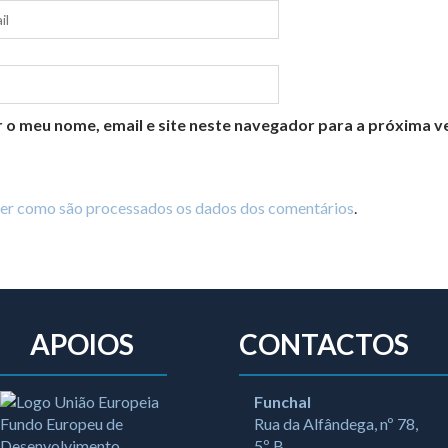
 o meu nome, email e site neste navegador para a próxima v
ber como são processados os dados dos comentários
.
APOIOS
CONTACTOS
Funchal
Rua da Alfândega, nº 78,
5º B