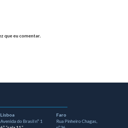
ez que eu comentar.
Lisboa
Faro
Avenida do Brasil nº 1
Rua Pinheiro Chagas,
6º “sala 11.”
nº36