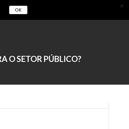
X
OK
Serviços
Loja
Carreira
RA O SETOR PÚBLICO?