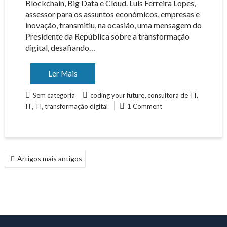
Blockchain, Big Data e Cloud. Luís Ferreira Lopes,
assessor para os assuntos económicos, empresas e
inovação, transmitiu, na ocasião, uma mensagem do
Presidente da República sobre a transformação
digital, desafiando…
Ler Mais
,
,
Sem categoria
coding your future
consultora de TI
,
,
IT
TI
transformação digital
1 Comment
NAVEGAÇÃO
Artigos mais antigos
DE
ARTIGOS