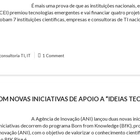
É mais uma prova de que as instituições nacionais, 
I) premiou tecnologias emergentes e vai financiar quatro projeto
lobam 7 instituições científicas, empresas e consultoras de TI n
,
consultoria TI
IT
1 Comment
M NOVAS INICIATIVAS DE APOIO A “IDEIAS T
A Agência de Inovação (ANI) lançou duas novas inici
iniciativas decorrem do programa Born from Knowledge (BfK), pro
novação (ANI), com o objetivo de valorizar o conhecimento cientí
 o BfK Rise é…