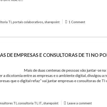
,
,
ltoria TI
portais colaborativos
sharepoint
1 Comment
S DE EMPRESAS E CONSULTORAS DE TI NO P
Mais de duas centenas de pessoas vão juntar-se na
ter a dicotomia entre as empresas e o ambiente digital, divulgou 
esas que o digital refaz” vai juntar empresas e consultoras de TI 
,
,
,
nsultores TI
consultoria TI
IT
sharepoint
Leave a comment