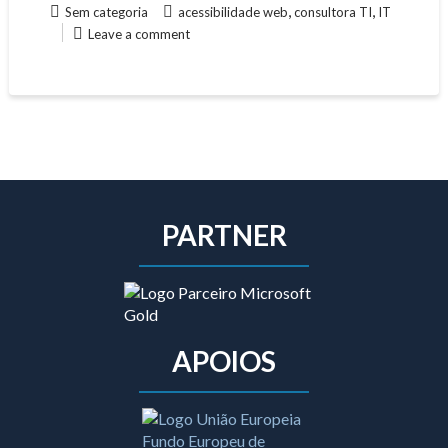
,
,
Sem categoria
acessibilidade web
consultora TI
IT
Leave a comment
PARTNER
APOIOS