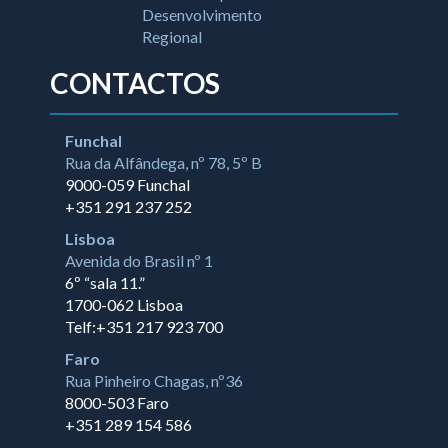
CONTACTOS
Funchal
Rua da Alfândega, nº 78, 5º B
9000-059 Funchal
+351 291 237 252
Lisboa
Avenida do Brasil nº 1
6º “sala 11.”
1700-062 Lisboa
Telf:+351 217 923 700
Faro
Rua Pinheiro Chagas, nº36
8000-503 Faro
+351 289 154 586