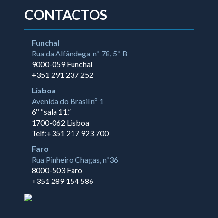
CONTACTOS
Funchal
Rua da Alfândega, nº 78, 5º B
9000-059 Funchal
+351 291 237 252
Lisboa
Avenida do Brasil nº 1
6º “sala 11.”
1700-062 Lisboa
Telf:+351 217 923 700
Faro
Rua Pinheiro Chagas, nº36
8000-503 Faro
+351 289 154 586