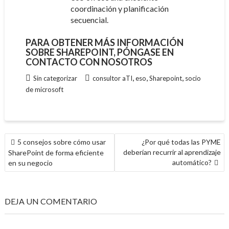
coordinación y planificación
secuencial.
PARA OBTENER MÁS INFORMACIÓN
SOBRE SHAREPOINT, PÓNGASE EN
CONTACTO CON NOSOTROS
,
,
,
Sin categorizar
consultor aTI
eso
Sharepoint
socio
de microsoft
NAVEGACIÓN
5 consejos sobre cómo usar
¿Por qué todas las PYME
DE
deberían recurrir al aprendizaje
SharePoint de forma eficiente
ENTRADAS
automático?
en su negocio
DEJA UN COMENTARIO