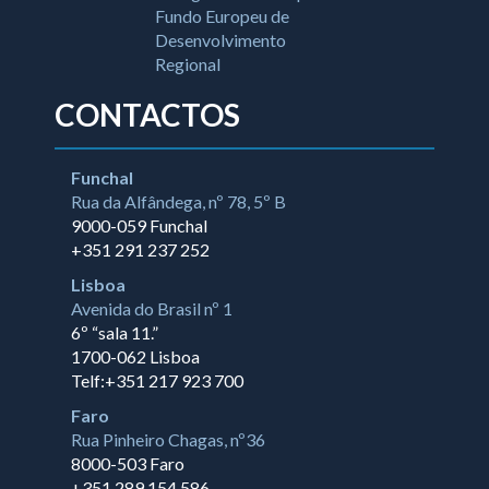
CONTACTOS
Funchal
Rua da Alfândega, nº 78, 5º B
9000-059 Funchal
+351 291 237 252
Lisboa
Avenida do Brasil nº 1
6º “sala 11.”
1700-062 Lisboa
Telf:+351 217 923 700
Faro
Rua Pinheiro Chagas, nº36
8000-503 Faro
+351 289 154 586