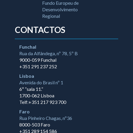
CONTACTOS
Funchal
Rua da Alfândega, nº 78, 5º B
9000-059 Funchal
+351 291 237 252
Lisboa
Avenida do Brasil nº 1
6º “sala 11.”
1700-062 Lisboa
Telf:+351 217 923 700
Faro
Rua Pinheiro Chagas, nº36
8000-503 Faro
+351 289 154 586