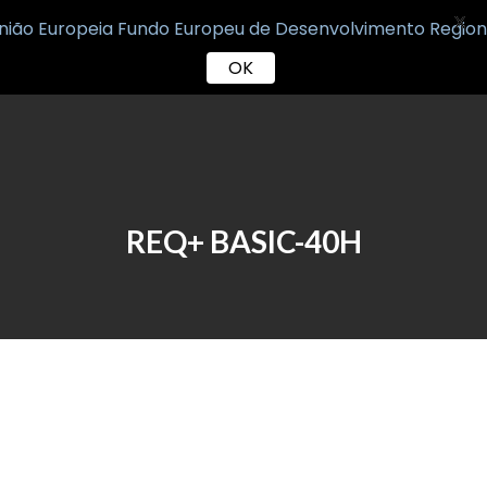
X
OK
Skip
to
content
REQ+ BASIC-40H