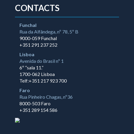
CONTACTS
Funchal
Rua da Alfândega, nº 78, 5º B
9000-059 Funchal
+351 291 237 252
Lisboa
Avenida do Brasil nº 1
6º “sala 11.”
1700-062 Lisboa
Telf:+351 217 923 700
Faro
Rua Pinheiro Chagas, nº36
8000-503 Faro
+351 289 154 586