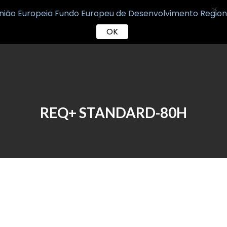
X
OK
Skip
to
content
REQ+ STANDARD-80H