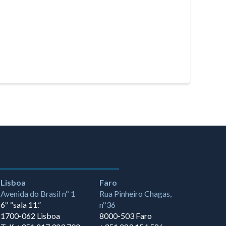
Lisboa
Faro
Avenida do Brasil nº 1
Rua Pinheiro Chagas,
6º “sala 11.”
nº36
1700-062 Lisboa
8000-503 Faro