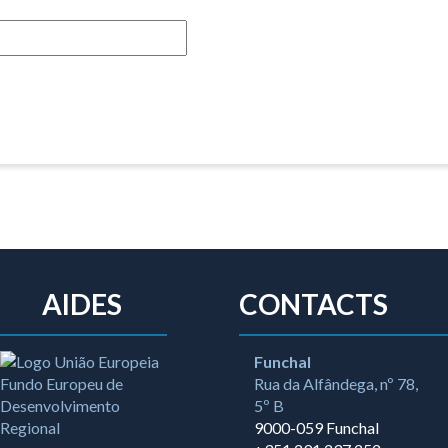
AIDES
CONTACTS
Funchal
Rua da Alfândega, nº 78,
5º B
9000-059 Funchal