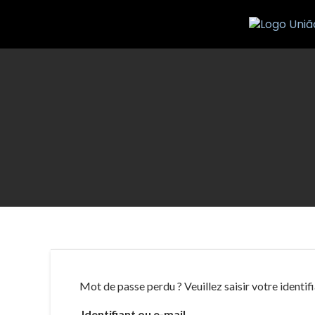
Skip
to
content
Mot de passe perdu ? Veuillez saisir votre identif
Identifiant ou e-mail