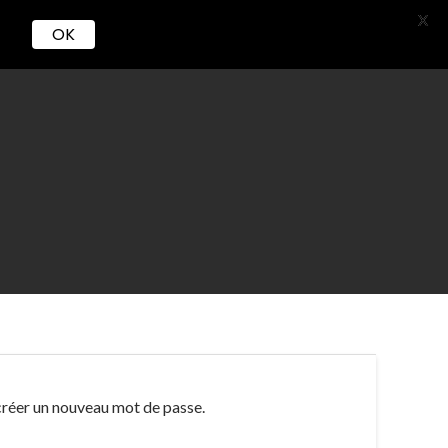
X
OK
velles
Services
Carrière
 créer un nouveau mot de passe.