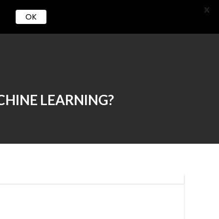
X
OK
Serviços
Loja
Carreira
CHINE LEARNING?