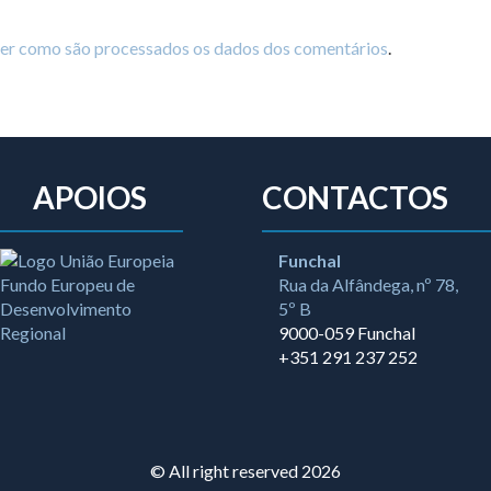
ber como são processados os dados dos comentários
.
APOIOS
CONTACTOS
Funchal
Rua da Alfândega, nº 78,
5º B
9000-059 Funchal
+351 291 237 252
© All right reserved 2026