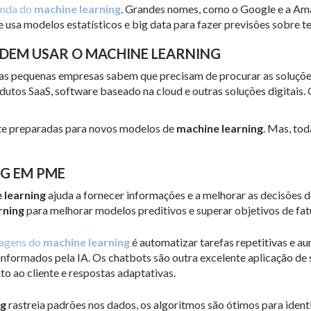
nda do
machine learning
. Grandes nomes, como o Google e a Am
 usa modelos estatísticos e big data para fazer previsões sobre te
DEM USAR O MACHINE LEARNING
, as pequenas empresas sabem que precisam de procurar as soluçõe
tos SaaS, software baseado na cloud e outras soluções digitais.
te preparadas para novos modelos de
machine learning
. Mas, to
NG EM PME
 learning
ajuda a fornecer informações ​​e a melhorar as decisões
rning
para melhorar modelos preditivos e superar objetivos de fat
agens do
machine learning
é automatizar tarefas repetitivas e a
formados pela IA. Os chatbots são outra excelente aplicação de 
 ao cliente e respostas adaptativas.
ng
rastreia padrões nos dados, os algoritmos são ótimos para iden