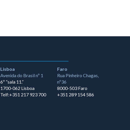
Lisboa
Faro
Avenida do Brasil nº 1
Rua Pinheiro Chagas,
6º “sala 11.”
nº36
1700-062 Lisboa
8000-503 Faro
Telf:+351 217 923 700
+351 289 154 586