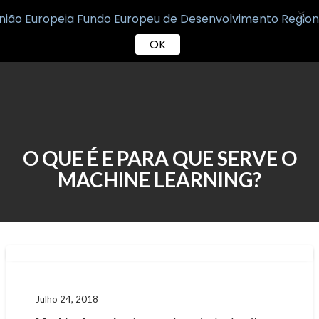
X
OK
Skip
to
content
O QUE É E PARA QUE SERVE O
MACHINE LEARNING?
Julho 24, 2018