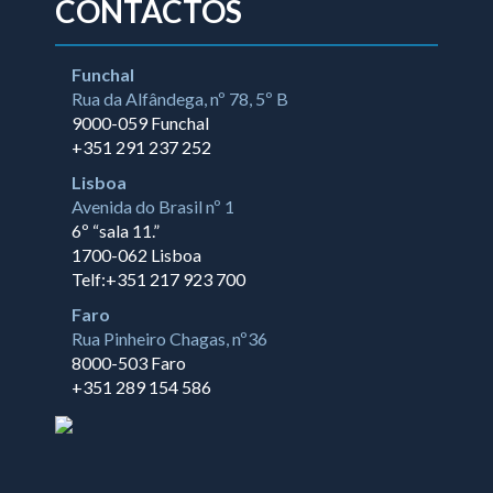
CONTACTOS
Funchal
Rua da Alfândega, nº 78, 5º B
9000-059 Funchal
+351 291 237 252
Lisboa
Avenida do Brasil nº 1
6º “sala 11.”
1700-062 Lisboa
Telf:+351 217 923 700
Faro
Rua Pinheiro Chagas, nº36
8000-503 Faro
+351 289 154 586