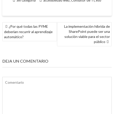
Sin categoría
accesibilidad web
Consultor de TI
eso
NAVEGACIÓN
¿Por qué todas las PYME
La implementación híbrida de
DE
SharePoint puede ser una
deberían recurrir al aprendizaje
ENTRADAS
solución viable para el sector
automático?
público
DEJA UN COMENTARIO